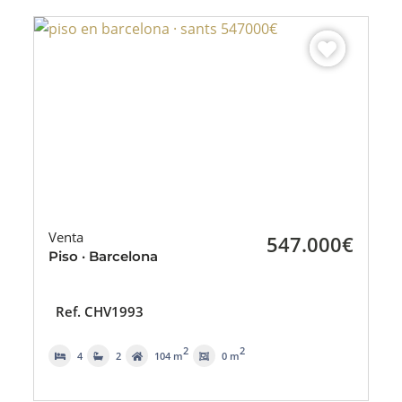
Venta
547.000€
Piso · Barcelona
Ref. CHV1993
2
2
4
2
104 m
0 m