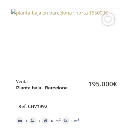
Venta
195.000€
Planta baja · Barcelona
Ref. CHV1992
2
2
1
1
61 m
0 m