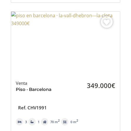
Venta
349.000€
Piso · Barcelona
Ref. CHV1991
2
2
3
1
70 m
0 m