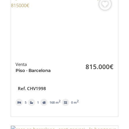
Venta
815.000€
Piso · Barcelona
Ref. CHV1998
2
2
5
1
168 m
0 m