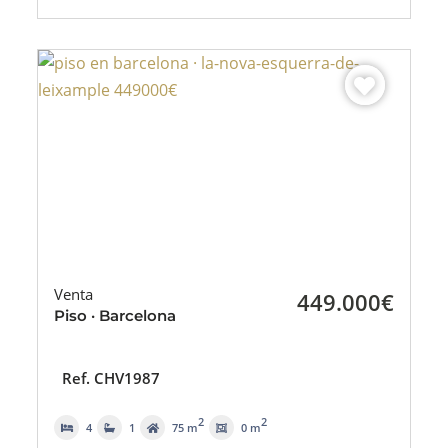
Venta
449.000€
Piso · Barcelona
Ref. CHV1987
2
2
4
1
75 m
0 m