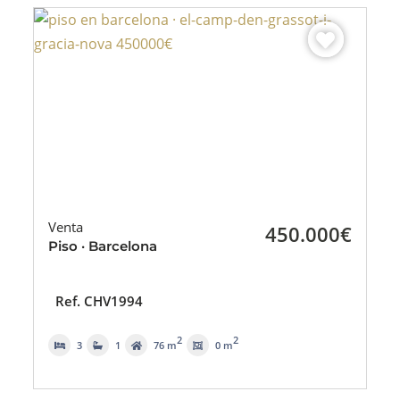
Venta
450.000€
Piso · Barcelona
Ref. CHV1994
2
2
3
1
76 m
0 m