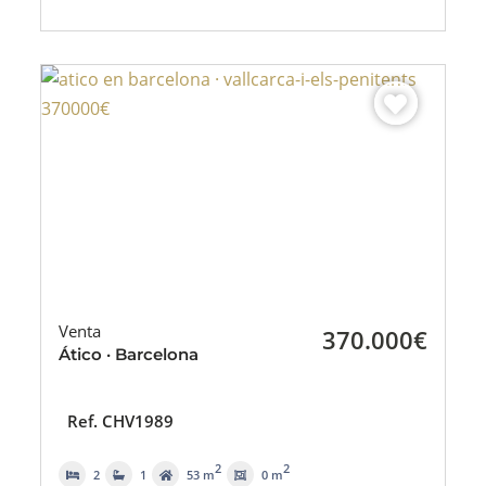
Venta
370.000€
Ático · Barcelona
Ref. CHV1989
2
2
2
1
53 m
0 m