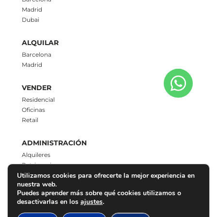
Madrid
Dubai
ALQUILAR
Barcelona
Madrid
VENDER
Residencial
Oficinas
Retail
ADMINISTRACIÓN
Alquileres
Patrimonios
Utilizamos cookies para ofrecerte la mejor experiencia en
nuestra web.
CONTACTO
Puedes aprender más sobre qué cookies utilizamos o
937 792 331
desactivarlas en los
ajustes
.
chrysol@chrysol.es