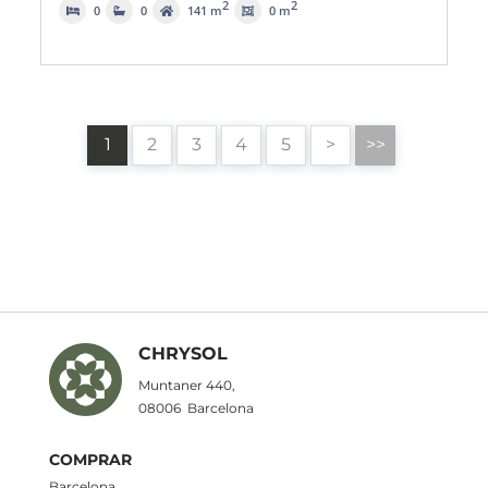
2
2
0
0
141 m
0 m
1
2
3
4
5
>
>>
CHRYSOL
Muntaner 440,
08006
Barcelona
COMPRAR
Barcelona