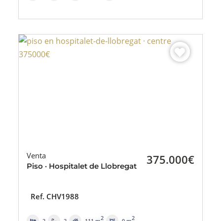
Venta
375.000€
Piso · Hospitalet de Llobregat
Ref. CHV1988
2
2
2
2
111 m
0 m