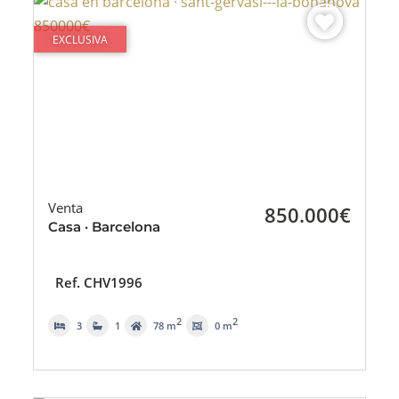
EXCLUSIVA
Venta
850.000€
Casa · Barcelona
Ref. CHV1996
2
2
3
1
78 m
0 m