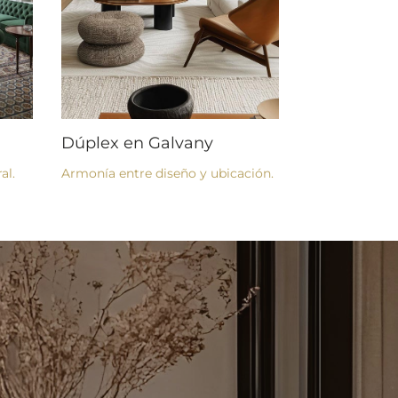
Dúplex en Galvany
al.
Armonía entre diseño y ubicación.