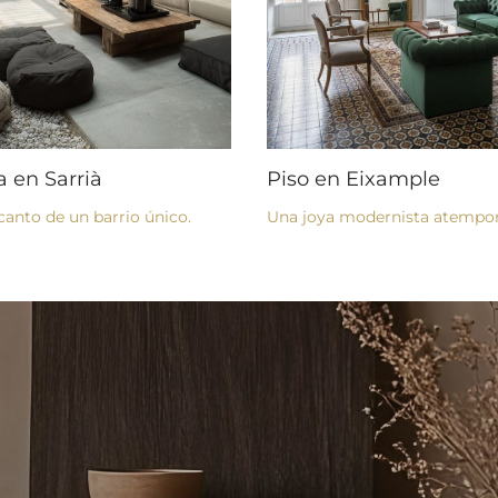
a en Sarrià
Piso en Eixample
canto de un barrio único.
Una joya modernista atempor