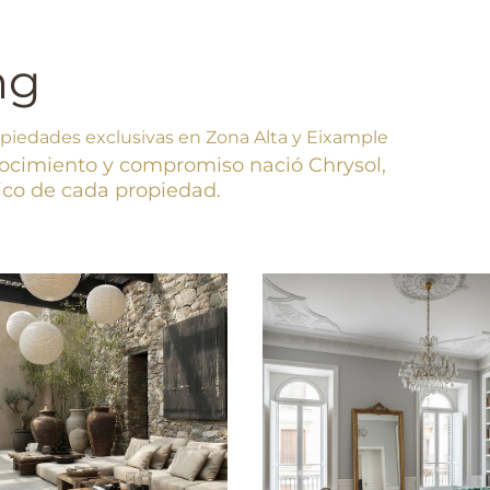
ng
opiedades exclusivas en Zona Alta y Eixample
conocimiento y compromiso
nació Chrysol,
único de cada propiedad.