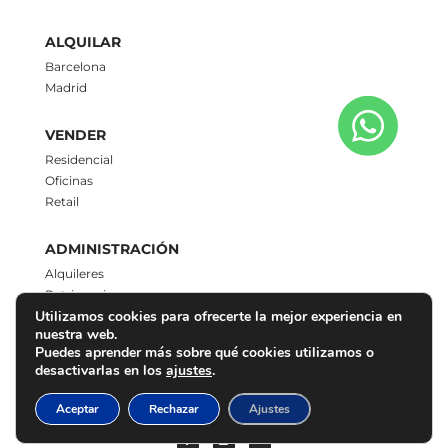
ALQUILAR
Barcelona
Madrid
VENDER
Residencial
Oficinas
Retail
ADMINISTRACIÓN
Alquileres
Patrimonios
Utilizamos cookies para ofrecerte la mejor experiencia en
nuestra web.
CONTACTO
Puedes aprender más sobre qué cookies utilizamos o
937 792 331
desactivarlas en los
ajustes
.
chrysol@chrysol.es
Síguenos
Aceptar
Rechazar
Ajustes