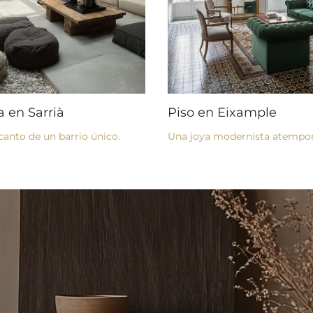
a en Sarrià
Piso en Eixample
canto de un barrio único.
Una joya modernista atempor