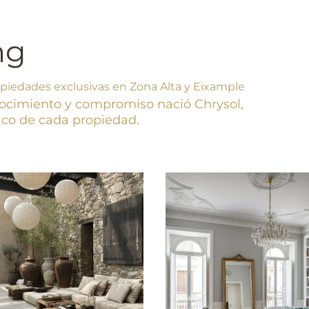
ng
opiedades exclusivas en Zona Alta y Eixample
conocimiento y compromiso
nació Chrysol,
único de cada propiedad.