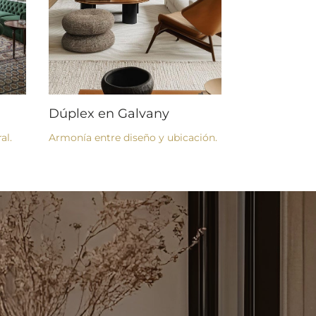
Dúplex en Galvany
al.
Armonía entre diseño y ubicación.