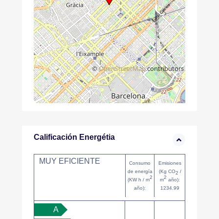
©
OpenStreetMap
contributors
Calificación Energétia
MUY EFICIENTE
Consumo
Emisiones
de energía
(Kg CO
/
2
2
2
(KW h / m
m
año):
año):
1234.99
A